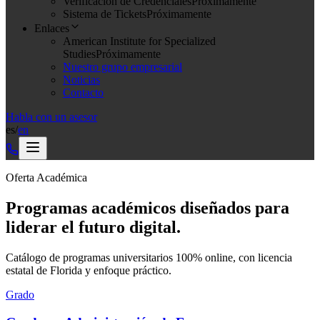
Verificación de Credenciales
Próximamente
Sistema de Tickets
Próximamente
Enlaces
American Institute for Specialized
Studies
Próximamente
Nuestro grupo empresarial
Noticias
Contacto
Habla con un asesor
es
/
en
Oferta Académica
Programas académicos diseñados para
liderar el futuro digital.
Catálogo de programas universitarios 100% online, con licencia
estatal de Florida y enfoque práctico.
Grado